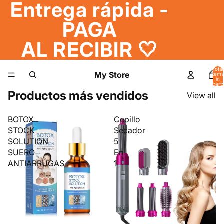
Entrega rápida -
PAGA
AL RECIBIR 🤍
Total
My Store
items
in
cart:
0
Productos más vendidos
View all
BOTOX
Cepillo
STOCK
Secador
SOLUTION
5
SUERO
En
ANTIARRUGAS
1