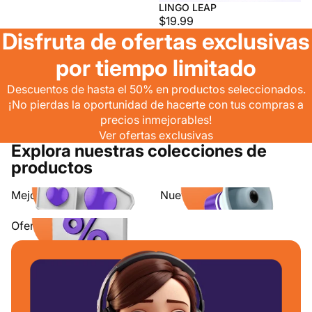
LINGO LEAP
$19.99
Disfruta de ofertas exclusivas
por tiempo limitado
Descuentos de hasta el 50% en productos seleccionados.
¡No pierdas la oportunidad de hacerte con tus compras a
precios inmejorables!
Ver ofertas exclusivas
Explora nuestras colecciones de
productos
Mejores Ventas
Nuevos arribos
Ofertas