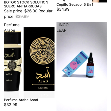
BOTOX STOCK SOLUTION
Sale
Cepillo Secador 5 En 1
SUERO ANTIARRUGAS
$34.99
Sale price
$26.00
Regular
price
$39.99
Perfume
LINGO
Arabe
LEAP
Asad
Perfume Arabe Asad
$32.99